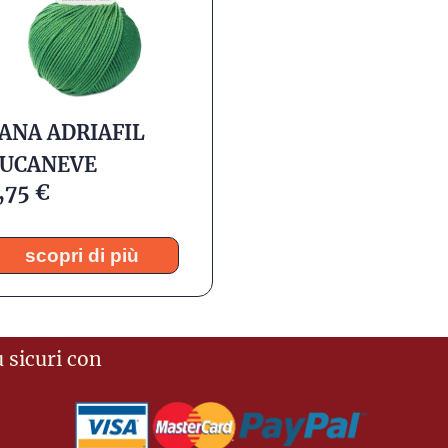
ANA ADRIAFIL
UCANEVE
,75
€
scopri di più
 sicuri con