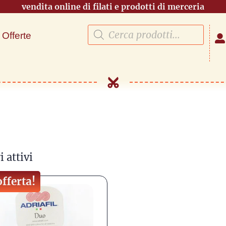
vendita online di filati e prodotti di merceria
Offerte
i attivi
offerta!