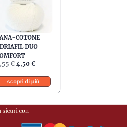
ANA-COTONE
DRIAFIL DUO
COMFORT
,55
€
4,50
€
scopri di più
 sicuri con