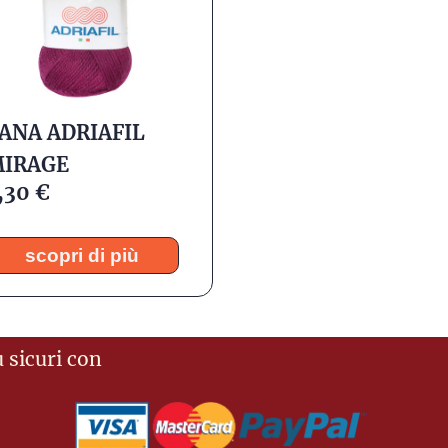
ANA ADRIAFIL
IRAGE
,30
€
scopri di più
 sicuri con