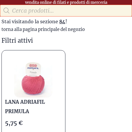
vendita online di filati e prodotti di merceria
Stai visitando la sezione
84
!
torna alla pagina principale del negozio
Filtri attivi
LANA ADRIAFIL
PRIMULA
5,75
€