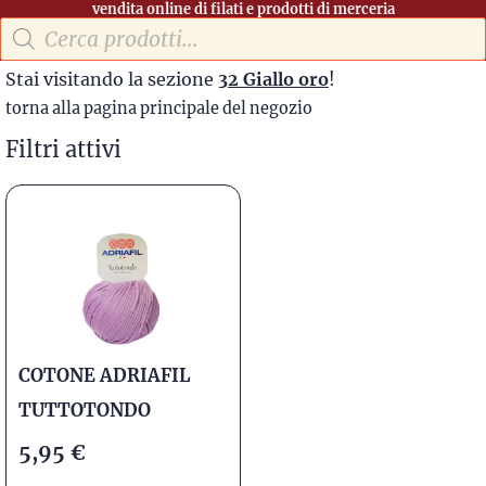
vendita online di filati e prodotti di merceria
Stai visitando la sezione
32 Giallo oro
!
torna alla pagina principale del negozio
Filtri attivi
COTONE ADRIAFIL
TUTTOTONDO
5,95
€