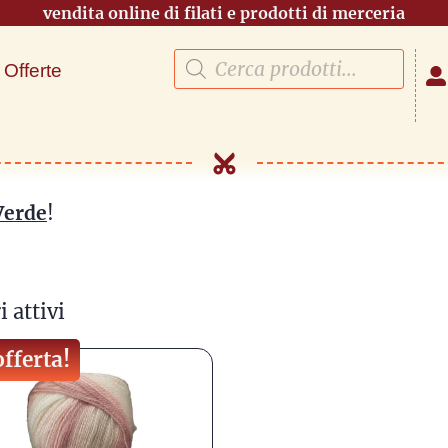
vendita online di filati e prodotti di merceria
Offerte
Verde
!
i attivi
offerta!