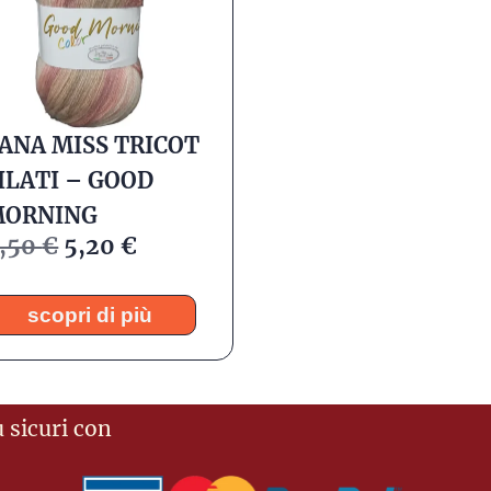
ANA MISS TRICOT
ILATI – GOOD
MORNING
,50
€
5,20
€
scopri di più
 sicuri con