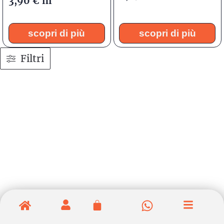
3,90
€
m
scopri di più
scopri di più
Filtri