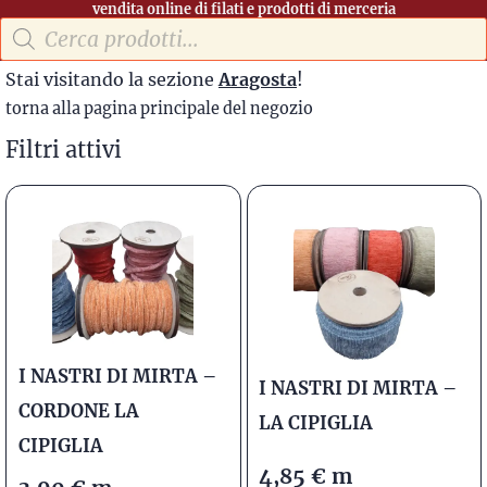
vendita online di filati e prodotti di merceria
Stai visitando la sezione
Aragosta
!
torna alla pagina principale del negozio
Filtri attivi
I NASTRI DI MIRTA –
I NASTRI DI MIRTA –
CORDONE LA
LA CIPIGLIA
CIPIGLIA
4,85
€
m