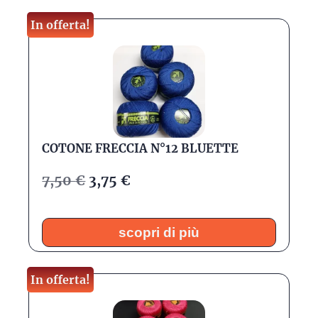
In offerta!
COTONE FRECCIA N°12 BLUETTE
7,50
€
3,75
€
scopri di più
In offerta!