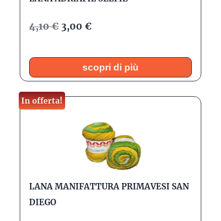
4,10
€
3,00
€
scopri di più
In offerta!
LANA MANIFATTURA PRIMAVESI SAN
DIEGO