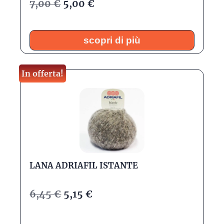
7,00
€
5,00
€
scopri di più
In offerta!
LANA ADRIAFIL ISTANTE
6,45
€
5,15
€