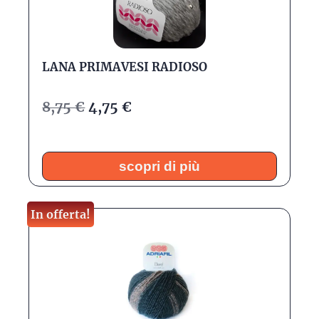
LANA PRIMAVESI RADIOSO
8,75
€
4,75
€
scopri di più
In offerta!