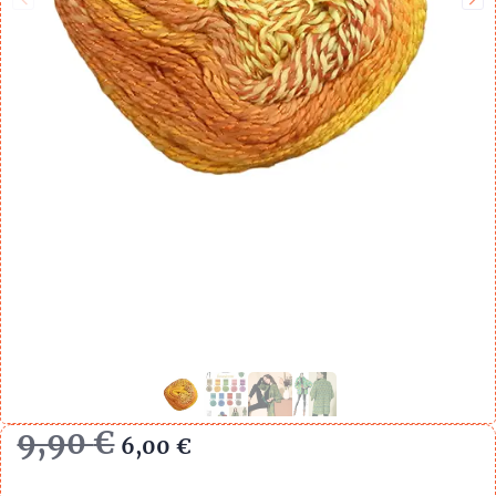
9,90
€
6,00
€