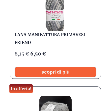
LANA MANIFATTURA PRIMAVESI –
FRIEND
8,15
€
6,50
€
scopri di più
In offerta!