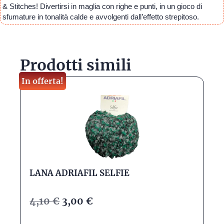
& Stitches! Divertirsi in maglia con righe e punti, in un gioco di
sfumature in tonalità calde e avvolgenti dall’effetto strepitoso.
Prodotti simili
In offerta!
LANA ADRIAFIL SELFIE
4,10
€
3,00
€