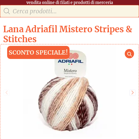
vendita online di filati e prodotti di merceria
Lana Adriafil Mistero Stripes &
Stitches
SCONTO SPECIALE!