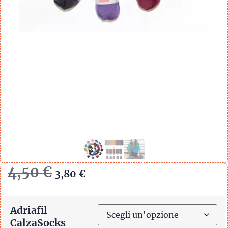
4,50
€
3,80
€
Adriafil
CalzaSocks