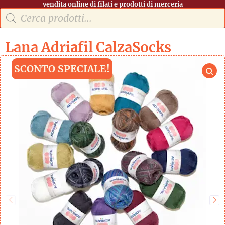
vendita online di filati e prodotti di merceria
Lana Adriafil CalzaSocks
SCONTO SPECIALE!