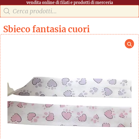
vendita online di filati e prodotti di merceria
Sbieco fantasia cuori