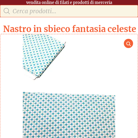
vendita online di filati e prodotti di merceria
Nastro in sbieco fantasia celeste