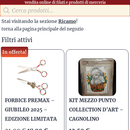
vendita online di filati e prodotti di merceria
Stai visitando la sezione
Ricamo
!
torna alla pagina principale del negozio
Filtri attivi
In offerta!
FORBICE PREMAX –
KIT MEZZO PUNTO
GIUBILEO 2025 –
COLLECTION D’ART –
EDIZIONE LIMITATA
CAGNOLINO