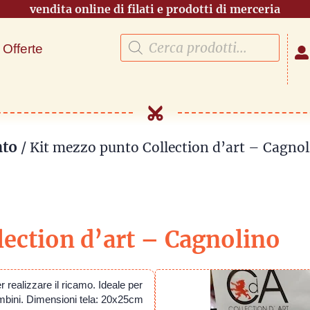
vendita online di filati e prodotti di merceria
Offerte
nto
/ Kit mezzo punto Collection d’art – Cagno
lection d’art – Cagnolino
per realizzare il ricamo. Ideale per
bambini. Dimensioni tela: 20x25cm