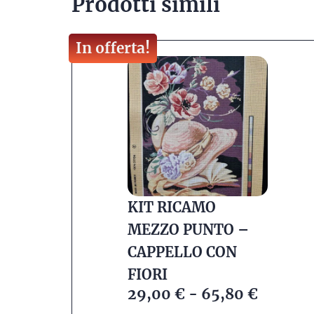
Prodotti simili
In offerta!
KIT RICAMO
MEZZO PUNTO –
CAPPELLO CON
FIORI
29,00
€
-
65,80
€