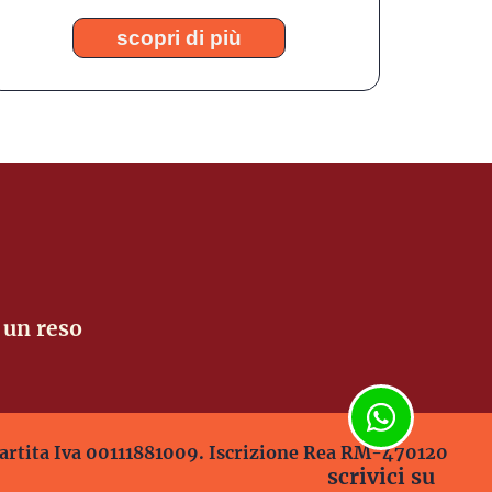
scopri di più
 un reso
artita Iva 00111881009. Iscrizione Rea RM-470120
scrivici su