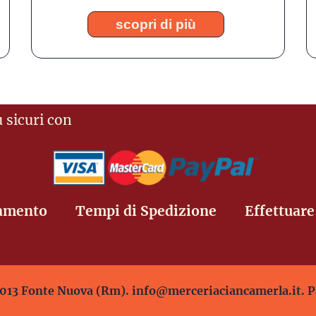
scopri di più
 sicuri con
gamento
Tempi di Spedizione
Effettuare
013 Fonte Nuova (Rm). info@merceriaciancamerla.it. P