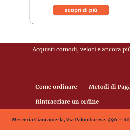
scopri di più
Acquisti comodi, veloci e ancora più
Come ordinare
Metodi di Pa
Rintracciare un ordine
Merceria Ciancamerla, Via Palombarese, 496 – 00